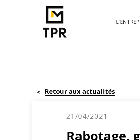
L'ENTREP
L'ENTREPRISE
SAVOIR-FAIRE
RÉALISATIONS
RECRUTEMENT
>
>
>
>
M
H
A
V
T
E
Retour aux actualités
M
E
21/04/2021
R
Rabotage, g
D