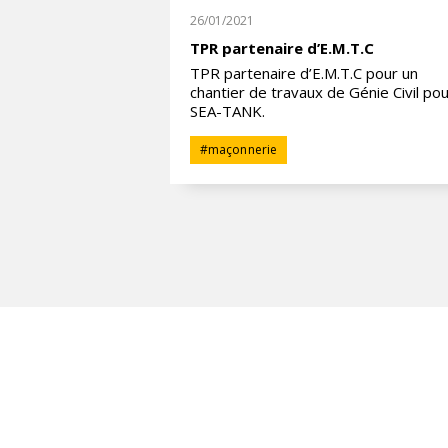
26/01/2021
ion d’enrobés
TPR partenaire d’E.M.T.C
TPR partenaire d’E.M.T.C pour un
er d’application
chantier de travaux de Génie Civil po
te des Sapins et sur
SEA-TANK.
our la Métropole
treberthe-Cailly.
#
maçonnerie
bés