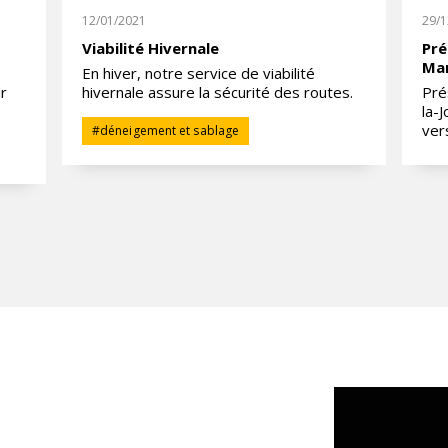
12/01/2021
29/1
Viabilité Hivernale
Pré
Man
En hiver, notre service de viabilité
ur
hivernale assure la sécurité des routes.
Pré
la-
vers
#
déneigement et sablage
CLIQUER
POUR ÊTRE
APPELÉ