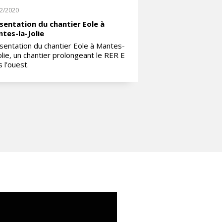
2/2020
22/12/2020
sentation du chantier Eole à
Réalisation d’un 
tes-la-Jolie
stockage
sentation du chantier Eole à Mantes-
A Petit-Couronne, r
Jolie, un chantier prolongeant le RER E
bâtiment de stock
 l’ouest.
chantier d’applicat
enrobé intérieur.