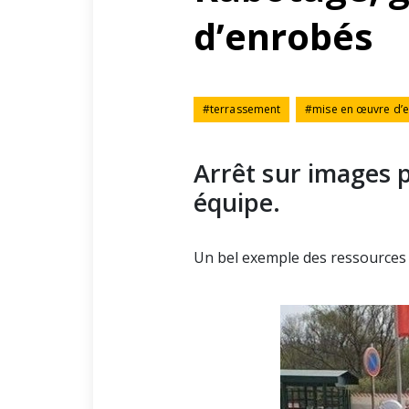
d’enrobés
B
#
terrassement
#
mise en œuvre d’
Arrêt sur images 
équipe.
Un bel exemple des ressources 