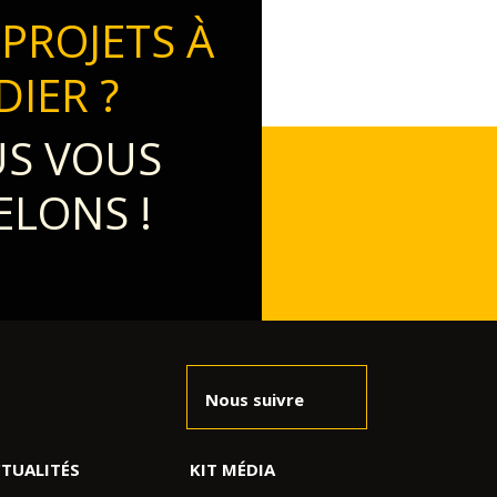
 PROJETS À
DIER ?
S VOUS
ELONS !
Nous suivre
TUALITÉS
KIT MÉDIA